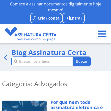
Comece a assinar documentos digitalmente hoje
mesmo!
Criar conta
Entrar
Blog Assinatura Certa
Buscar
Categoria: Advogados
Por que nem toda
assinatura eletrônica é