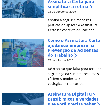
Assinatura Certa para
simplificar a rotina
03 de agosto de 2026
Confira a seguir 4 maneiras
práticas de aplicar o Assinatura
Certa no contexto educacional.
Como o Assinatura Certa
ajuda sua empresa na
Prevenção de Acidentes
do Trabalho
27 de julho de 2026
Dê o passo que falta para tornar a
segurança da sua empresa mais
eficiente, moderna e
ecologicamente correta.
Assinatura Digital ICP-
Brasil: mitos e verdades
que você precisa saber